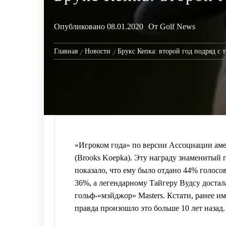
Опубликовано
08.01.2020
От
Golf News
Главная
Новости
Брукс Кепка: второй год подряд с 
«Игроком года» по версии Ассоциации ам
(Brooks Koepka). Эту награду знаменитый 
показало, что ему было отдано 44% голосо
36%, а легендарному Тайгеру Вудсу достала
гольф-«мэйджор» Masters. Кстати, ранее и
правда произошло это больше 10 лет назад.