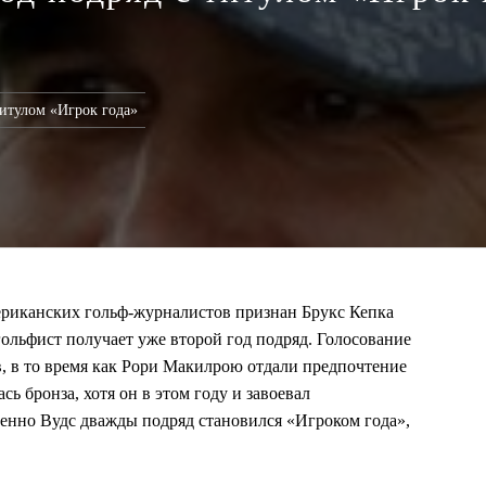
титулом «Игрок года»
ериканских гольф-журналистов признан Брукс Кепка
гольфист получает уже второй год подряд. Голосование
в, в то время как Рори Макилрою отдали предпочтение
сь бронза, хотя он в этом году и завоевал
менно Вудс дважды подряд становился «Игроком года»,