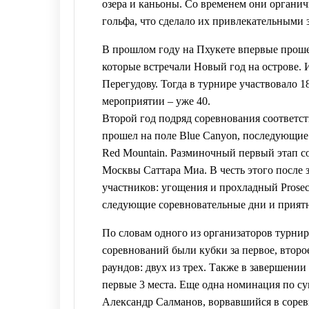
озера и каньоны. Со временем они органич
гольфа, что сделало их привлекательными 
В прошлом году на Пхукете впервые прошел
которые встречали Новый год на острове.
Перегудову. Тогда в турнире участвовало 18
мероприятии – уже 40.
Второй год подряд соревнования соответс
прошел на поле Blue Canyon, последующие –
Red Mountain. Разминочный первый этап со
Москвы Саттара Миа. В честь этого после 
участников: угощения и прохладный Prosec
следующие соревновательные дни и прият
По словам одного из организаторов турн
соревнований были кубки за первое, второ
раундов: двух из трех. Также в завершени
первые 3 места. Еще одна номинация по сум
Александр Салманов, ворвавшийся в сорев