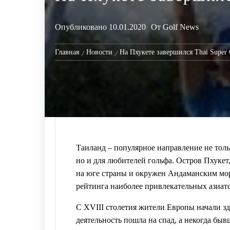
Опубликовано
10.01.2020
От
Golf News
Главная
Новости
На Пхукете завершился Thai Super 
Таиланд – популярное направление не тол
но и для любителей гольфа. Остров Пхукет
на юге страны и окружен Андаманским мор
рейтинга наиболее привлекательных азиатс
С XVIII столетия жители Европы начали зд
деятельность пошла на спад, а некогда б