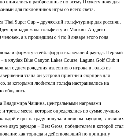
но вписались в разбросанные по всему Пхукету поля для
зонами для поклонников игры со всего света.
 Thai Super Cup – дружеский гольф-турнир для россиян,
 Идея принадлежала гольфисту из Москвы Андрею
 человек, а в прошедшем с 4 по 8 январе этого года
твовали формату стейблфорд и включали 4 раунда. Первый
 в клубах Blue Canyon Lakes Course, Laguna Golf Club и
впал с днем рождения известного игрока в гольф из
завершения этапа он устроил приятный сюрприз для
co, за которыми любители гольфа настраивались на
но общались.
ира Владимира Чащина, центральными наградами
е и третье места, которые определялись по сумме лучших
и каждой игры награду получали лидеры раундов, занявших
ме двух раундов – Best Gross, победителем в которой стал
нование как торпеда и действовавший по принципу