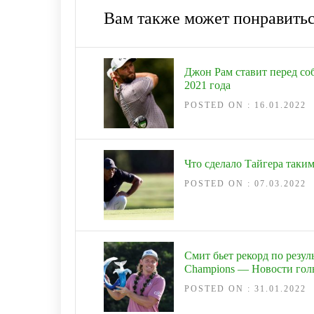
Вам также может понравить
Джон Рам ставит перед со
2021 года
POSTED ON : 16.01.2022
Что сделало Тайгера таки
POSTED ON : 07.03.2022
Смит бьет рекорд по резул
Champions — Новости гол
POSTED ON : 31.01.2022