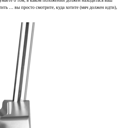
думаете о том, в каком положении должен находиться ваш
стить … вы просто смотрите, куда хотите (мяч должен идти),