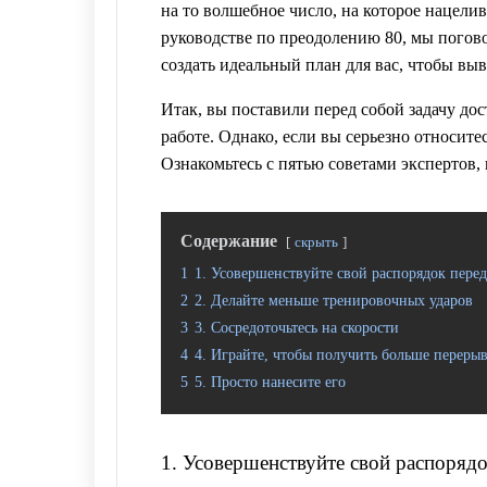
на то волшебное число, на которое нацелив
руководстве по преодолению 80, мы погов
создать идеальный план для вас, чтобы вы
Итак, вы поставили перед собой задачу до
работе. Однако, если вы серьезно относите
Ознакомьтесь с пятью советами экспертов, 
Содержание
скрыть
1
1. Усовершенствуйте свой распорядок пере
2
2. Делайте меньше тренировочных ударов
3
3. Сосредоточьтесь на скорости
4
4. Играйте, чтобы получить больше переры
5
5. Просто нанесите его
1. Усовершенствуйте свой распоряд