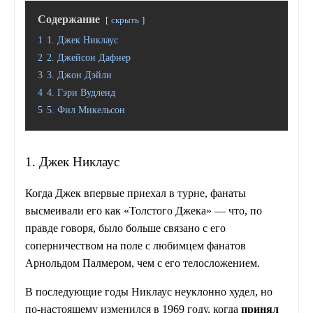
Содержание
скрыть
1
1. Джек Никлаус
2
2. Джейсон Дафнер
3
3. Джон Дэйли
4
4. Гэри Вудленд
5
5. Фил Микельсон
1. Джек Никлаус
Когда Джек впервые приехал в турне, фанаты
высмеивали его как «Толстого Джека» — что, по
правде говоря, было больше связано с его
соперничеством на поле с любимцем фанатов
Арнольдом Палмером, чем с его телосложением.
В последующие годы Никлаус неуклонно худел, но
по-настоящему изменился в 1969 году, когда
принял