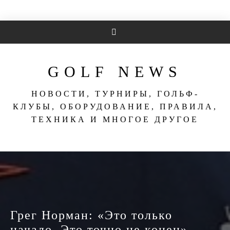
Перейти
к
содержимому
GOLF NEWS
НОВОСТИ, ТУРНИРЫ, ГОЛЬФ-
КЛУБЫ, ОБОРУДОВАНИЕ, ПРАВИЛА,
ТЕХНИКА И МНОГОЕ ДРУГОЕ
Грег Норман: «Это только
начало. Это точно не конец» —